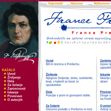
Uvod
Zanimiv
Mit in resnica o Prešernu.
Izjave n
uglasbitv
KAZALO
Uvod
Življenje
Iskanje
Življenje
Njegovo življenje, doba, sodobniki,
Iskanje 
Dela
kraji, v katerih je bival, in
strani.
Za šolarje
upodobitve.
Zanimivosti
Dela
Poveza
Iskanje
Poezije v pisni in govorjeni obliki.
Druge sp
Povezave
na Preš
O avtorjih
Za šolarje
O avtorj
Osnovni podatki o Prešernu in kviz
Avtorji s