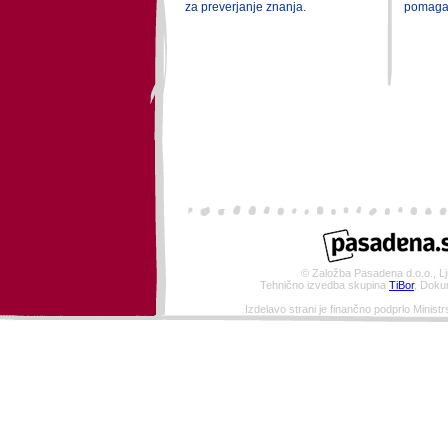
za preverjanje znanja.
pomagali
© Založba Pasadena d.o.o., Lj
Tehnično izvedba skupina
TiBor
, Doku
Izdelavo strani je finančno podprlo Ministr