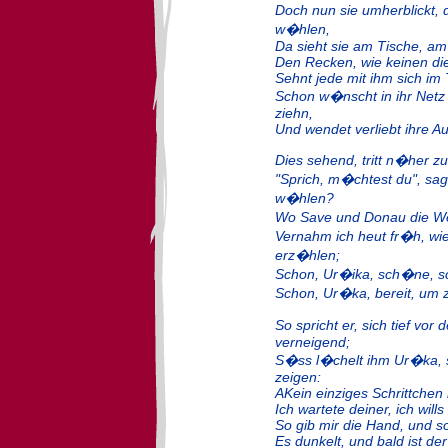
Doch nun sie umherblickt,
w�hlen,
Da sieht sie am Tische, am
Den Recken, wie keinen d
Sehnt jede mit ihm sich im
Schon w�nscht in ihr Net
ziehn,
Und wendet verliebt ihre Au
Dies sehend, tritt n�her 
"Sprich, m�chtest du", sa
w�hlen?
Wo Save und Donau die W
Vernahm ich heut fr�h, wi
erz�hlen;
Schon, Ur�ika, sch�ne, sc
Schon, Ur�ka, bereit, um z
So spricht er, sich tief v
verneigend;
S�ss l�chelt ihm Ur�ka, s
zeigen:
AKein einziges Schrittchen 
Ich wartete deiner, ich will
So gib mir die Hand, und so
Es dunkelt, und bald ist de