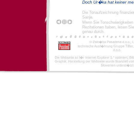
Doch Ur�ka hat keiner me
Die Tonaufzeichnung finanzie
Sanje.
Wenn Sie Tonschwierigkeiten
Rezitationen haben, lesen Sie
genau durch.
© Zalo�ba Pasadena d.o.o., Lj
technische Ausf�hrung Gruppe TiBor
d.o.o.
Die Webseite ist f�r Internet Explorer 5.* optimiert; Bi
Graphik. Herstellung der Webseite wurde finanziell von
Slowenien unterst�tzt