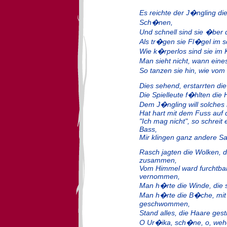
Es reichte der J�ngling die
Sch�nen,
Und schnell sind sie �ber 
Als tr�gen sie Fl�gel im
Wie k�rperlos sind sie im 
Man sieht nicht, wann ein
So tanzen sie hin, wie vom
Dies sehend, erstarrten die
Die Spielleute f�hlten di
Dem J�ngling will solches
Hat hart mit dem Fuss auf
"Ich mag nicht", so schreit 
Bass,
Mir klingen ganz andere Sa
Rasch jagten die Wolken, 
zusammen,
Vom Himmel ward furchtba
vernommen,
Man h�rte die Winde, die
Man h�rte die B�che, mit
geschwommen,
Stand alles, die Haare gest
O Ur�ika, sch�ne, o, wehe 