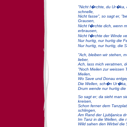
"Nicht f�rchte, du Ur�ka, di
schnelle,
Nicht fasse", so sagt er, "
Grausen,
Nicht f�rchte dich, wenn
erbrausen,
Nicht f�rchte der Winde ve
Nur hurtig, nur hurtig die F
Nur hurtig, nur hurtig, die 
"Ach, bleiben wir stehen, 
lieber,
Ach, lass mich veratmen, d
"Noch Meilen zur weissen 
Meilen,
Wo Save und Donau entgege
Die Wellen, sch�n Ur�ka, 
Drum wende nur hurtig die 
So sagt er; da sieht man si
kreisen,
Schon ferner dem Tanzpla
schlingen,
Am Rand der Ljubljanica dr
Im Tanz in die Wellen, die
Wild sahen den Wirbel die S