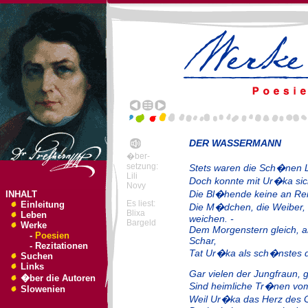
DER WASSERMANN
�ber-
setzung:
Stets waren die Sch�nen L
Lili
Doch konnte mit Ur�ka sich
Novy
Die Bl�hende keine an Rei
INHALT
Es liest:
Einleitung
Die M�dchen, die Weiber, 
Blixa
Leben
weichen. -
Bargeld
Werke
Dem Morgenstern gleich, a
-
Poesien
Schar,
-
Rezitationen
Tat Ur�ka als sch�nstes 
Suchen
Links
Gar vielen der Jungfraun, g
�ber die Autoren
Sind heimliche Tr�nen vo
Slowenien
Weil Ur�ka das Herz des 