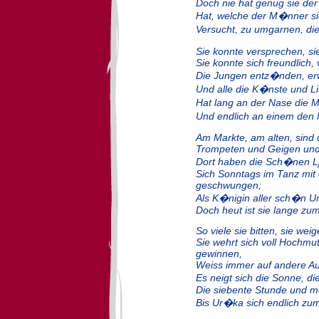
Doch nie hat genug sie de
Hat, welche der M�nner s
Versucht, zu umgarnen, die
Sie konnte versprechen, si
Sie konnte sich freundlich, v
Die Jungen entz�nden, er
Und alle die K�nste und Lis
Hat lang an der Nase die 
Und endlich an einem den 
Am Markte, am alten, sind 
Trompeten und Geigen und
Dort haben die Sch�nen Lju
Sich Sonntags im Tanz mit
geschwungen;
Als K�nigin aller sch�n Ur
Doch heut ist sie lange zum
So viele sie bitten, sie wei
Sie wehrt sich voll Hochmut
gewinnen,
Weiss immer auf andere Aus
Es neigt sich die Sonne, 
Die siebente Stunde und me
Bis Ur�ka sich endlich zu