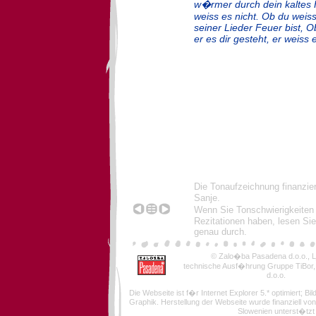
w�rmer durch dein kaltes 
weiss es nicht. Ob du weis
seiner Lieder Feuer bist, O
er es dir gesteht, er weiss e
Die Tonaufzeichnung finanzie
Sanje.
Wenn Sie Tonschwierigkeiten
Rezitationen haben, lesen Sie
genau durch.
© Zalo�ba Pasadena d.o.o., Lj
technische Ausf�hrung Gruppe TiBor
d.o.o.
Die Webseite ist f�r Internet Explorer 5.* optimiert; Bi
Graphik. Herstellung der Webseite wurde finanziell von
Slowenien unterst�tzt