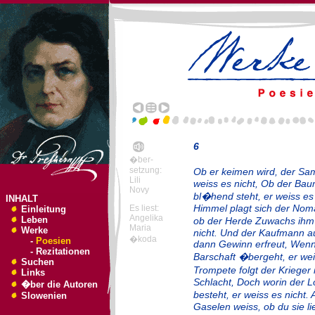
6
�ber-
setzung:
Ob er keimen wird, der Sam
Lili
weiss es nicht, Ob der Baum
Novy
bl�hend steht, er weiss es 
INHALT
Himmel plagt sich der Nom
Es liest:
Einleitung
Angelika
Leben
ob der Herde Zuwachs ihm 
Maria
Werke
nicht. Und der Kaufmann au
�koda
-
Poesien
dann Gewinn erfreut, Wenn 
-
Rezitationen
Barschaft �bergeht, er wei
Suchen
Trompete folgt der Kriege
Links
Schlacht, Doch worin der 
�ber die Autoren
besteht, er weiss es nicht
Slowenien
Gaselen weiss, ob du sie li