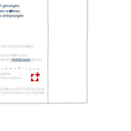
ir gesungen,
euen w�hren,
s entsprungen.
e der Verlag Zalo�ba
beim Zuh�ren der
itte die
Anleitungen
genau
ubljana
, Dokumentarna
ldaufl�sung 800 x 600 bei 32-Bit
 Kultusministerium der Republik