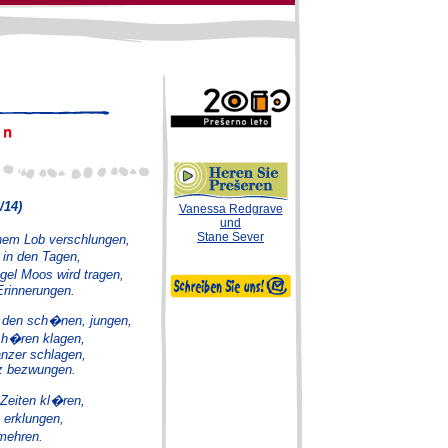
14)
Vanessa Redgrave
und
Stane Sever
nem Lob verschlungen,
in den Tagen,
el Moos wird tragen,
rinnerungen.
 den sch�nen, jungen,
 h�ren klagen,
nzer schlagen,
nz bezwungen.
 Zeiten kl�ren,
 erklungen,
mehren.