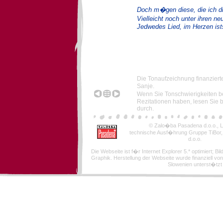
Doch m�gen diese, die ich d
Vielleicht noch unter ihren n
Jedwedes Lied, im Herzen ist
Die Tonaufzeichnung finanziert
Sanje.
Wenn Sie Tonschwierigkeiten 
Rezitationen haben, lesen Sie b
durch.
© Zalo�ba Pasadena d.o.o., Lj
technische Ausf�hrung Gruppe TiBor
d.o.o.
Die Webseite ist f�r Internet Explorer 5.* optimiert; Bi
Graphik. Herstellung der Webseite wurde finanziell von
Slowenien unterst�tzt