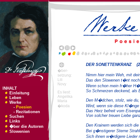
DER SONETTENKRANZ (2/
�ber-
Nimm hier mein Weh, mit dei
setzung:
Lili
Das den Slowenen t�nt noch 
Novy
Wenn schon mein fr�her H�g
INHALT
So Schmerzen deckend, als E
Es liest:
Einleitung
Angelika
Leben
Den M�dchen, stolz, wie du,
Maria
Werke
Wird, wenn sie diese Kl�nge
�koda
-
Poesien
Das Herz befreit vom Eisenpa
-
Rezitationen
Von solcher treuen Liebe ga
Suchen
Links
Den Krainern werden sich die
�ber die Autoren
Bei g�nstigerer Sterne Strahl
Slowenien
Sich ihnen w�rdigere Lieder 