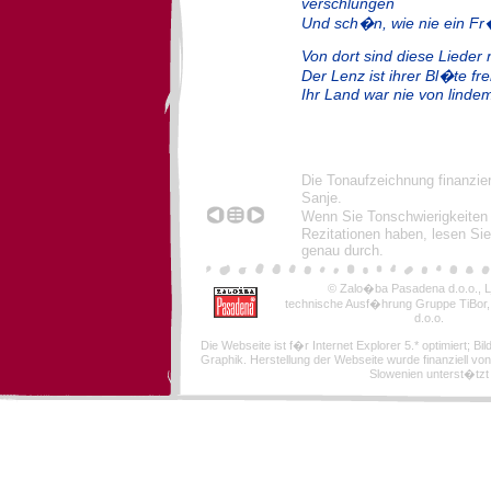
verschlungen
Und sch�n, wie nie ein Fr
Von dort sind diese Lieder 
Der Lenz ist ihrer Bl�te fr
Ihr Land war nie von lind
Die Tonaufzeichnung finanzie
Sanje.
Wenn Sie Tonschwierigkeiten
Rezitationen haben, lesen Sie
genau durch.
© Zalo�ba Pasadena d.o.o., Lj
technische Ausf�hrung Gruppe TiBor
d.o.o.
Die Webseite ist f�r Internet Explorer 5.* optimiert; Bi
Graphik. Herstellung der Webseite wurde finanziell von
Slowenien unterst�tzt