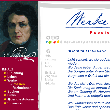
DER SONETTENKRANZ (
�ber-
Licht scheint, wo sie gede
setzung:
Lili
wieder;
Novy
Wo deine lieben Augen freu
INHALT
Die Sorgen unter ihrem Stra
Es liest:
Einleitung
Vergessen tr�ufelt auf die
Angelika
Leben
Maria
Werke
Wo das sich l�st, was, ih
�koda
-
Poesien
Die Seele mag an innrem St
-
Rezitationen
Suchen
Wo am Gesang die Herzen 
Links
Und Harmonie entquillt dem
�ber die Autoren
Wo, wundersam betaut von
Slowenien
Das Edle keimt und spriesst