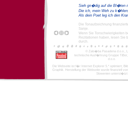
Sieh gn�dig auf die Bl�ten m
Die ich, mein Weh zu k�hlen
Als dein Poet leg ich den Kran
Die Tonaufzeichnung finanziert
Sanje.
Wenn Sie Tonschwierigkeiten 
Rezitationen haben, lesen Sie b
durch.
© Zalo�ba Pasadena d.o.o., Lj
technische Ausf�hrung Gruppe TiBor
d.o.o.
Die Webseite ist f�r Internet Explorer 5.* optimiert; Bi
Graphik. Herstellung der Webseite wurde finanziell von
Slowenien unterst�tzt