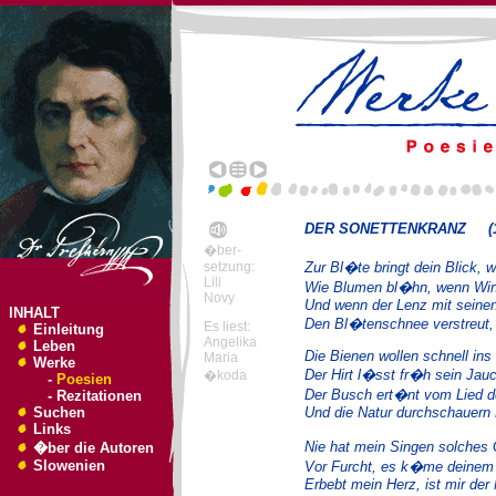
DER SONETTENKRANZ (1
�ber-
setzung:
Zur Bl�te bringt dein Blick, 
Lili
Wie Blumen bl�hn, wenn Wint
Novy
Und wenn der Lenz mit seine
INHALT
Den Bl�tenschnee verstreut,
Es liest:
Einleitung
Angelika
Leben
Die Bienen wollen schnell ins
Maria
Werke
Der Hirt l�sst fr�h sein Jau
�koda
-
Poesien
Der Busch ert�nt vom Lied de
-
Rezitationen
Suchen
Und die Natur durchschauern
Links
Nie hat mein Singen solches
�ber die Autoren
Slowenien
Vor Furcht, es k�me deinem
Erbebt mein Herz, ist mir de