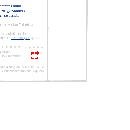
einer Lieder,
, so gewunden!
z dir nieder.
e der Verlag Zalo�ba
beim Zuh�ren der
itte die
Anleitungen
genau
ubljana
, Dokumentarna
ldaufl�sung 800 x 600 bei 32-Bit
 Kultusministerium der Republik