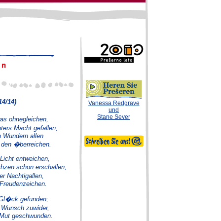
4/14)
Vanessa Redgrave
und
Stane Sever
was ohnegleichen,
ers Macht gefallen,
n Wundern allen
 den �berreichen.
 Licht entweichen,
chzen schon erschallen,
r Nachtigallen,
 Freudenzeichen.
 Gl�ck gefunden;
 Wunsch zuwider,
r Mut geschwunden.