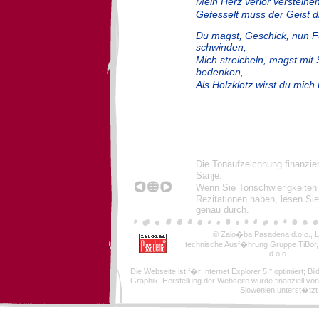
Mein Herz verlor versteine
Gefesselt muss der Geist d
Du magst, Geschick, nun F
schwinden,
Mich streicheln, magst mi
bedenken,
Als Holzklotz wirst du mich
Die Tonaufzeichnung finanzie
Sanje.
Wenn Sie Tonschwierigkeiten
Rezitationen haben, lesen Sie
genau durch.
© Zalo�ba Pasadena d.o.o., Lj
technische Ausf�hrung Gruppe TiBor
d.o.o.
Die Webseite ist f�r Internet Explorer 5.* optimiert; Bi
Graphik. Herstellung der Webseite wurde finanziell von
Slowenien unterst�tzt