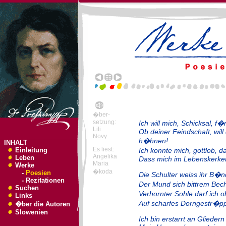
�ber-
setzung:
Ich will mich, Schicksal, f
Lili
Ob deiner Feindschaft, will
Novy
h�hnen!
INHALT
Es liest:
Einleitung
Ich konnte mich, gottlob,
Angelika
Leben
Dass mich im Lebenskerker
Maria
Werke
�koda
-
Poesien
Die Schulter weiss ihr B�n
-
Rezitationen
Der Mund sich bittrem Bec
Suchen
Verhornter Sohle darf ich
Links
Auf scharfes Dorngestr�pp
�ber die Autoren
Slowenien
Ich bin erstarrt an Glieder