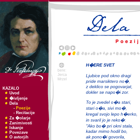
H�ERE SVET
bere:
Jerca
Ljubice pod okno dragi
Mrzel
pride marsiktero no�,
z deklico se pogovarjat,
KAZALO
dokler se napo�i zor.
Uvod
�ivljenje
To je zvedel o�a stari,
Dela
-
Poezije
stari o�a, sivi mo�,
-
Recitacije
kregal svojo lepo h�erko,
Za �olarje
in svaril jo je reko�:
Zanimivosti
"Ako bo� pri okni stala,
Iskanje
kadar mimo hodil bo,
Povezave
ak pono�i govorila,
O avtorjih