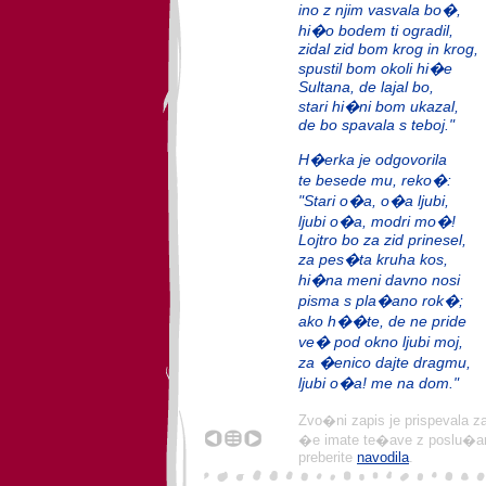
ino z njim vasvala bo�,
hi�o bodem ti ogradil,
zidal zid bom krog in krog,
spustil bom okoli hi�e
Sultana, de lajal bo,
stari hi�ni bom ukazal,
de bo spavala s teboj."
H�erka je odgovorila
te besede mu, reko�:
"Stari o�a, o�a ljubi,
ljubi o�a, modri mo�!
Lojtro bo za zid prinesel,
za pes�ta kruha kos,
hi�na meni davno nosi
pisma s pla�ano rok�;
ako h��te, de ne pride
ve� pod okno ljubi moj,
za �enico dajte dragmu,
ljubi o�a! me na dom."
Zvo�ni zapis je prispevala z
�e imate te�ave z poslu�anj
preberite
navodila
.