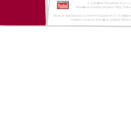
© Zalo�ba Pasadena d.o.o., Lj
tehni�na izvedba skupina TiBor, Doku
Stran je optimizirana za Internet Expolorer 5.* in lo�ljivo
Izdelavo strani je finan�no podprlo Minist