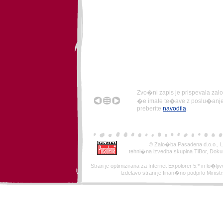
Zvo�ni zapis je prispevala za
�e imate te�ave z poslu�anjem 
preberite
navodila
.
© Zalo�ba Pasadena d.o.o., Lj
tehni�na izvedba skupina TiBor, Doku
Stran je optimizirana za Internet Expolorer 5.* in lo�ljivo
Izdelavo strani je finan�no podprlo Minist