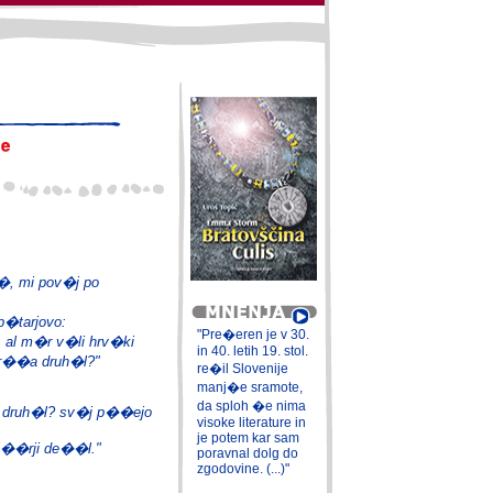
e�, mi pov�j po
p�tarjovo:
"Pre�eren je v 30.
 al m�r v�li hrv�ki
in 40. letih 19. stol.
or��a druh�l?"
re�il Slovenije
manj�e sramote,
da sploh �e nima
 druh�l? sv�j p��ejo
visoke literature in
je potem kar sam
i��rji de��l."
poravnal dolg do
zgodovine. (...)"