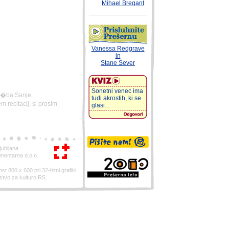
Mihael Bregant
Vanessa Redgrave
in
Stane Sever
Sonetni venec ima
lo�ba Sanje.
tudi akrostih, ki se
recitacij, si prosim
glasi...
ubljana
mentarna d.o.o.
st 800 x 600 pri 32-bitni grafiki.
rstvo za kulturo RS.