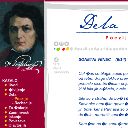
SONETNI VENEC (6/14)
bere:
Pavle
Ravnohrib
Cel �as so blagih sapic 
od tebe, drage deklice pre
KAZALO
prinesle niso bo�icam prij
Uvod
ki bi bila jih o�ivela, hvale.
�ivljenje
Dela
Bile so v strahu, de bo� t
-
Poezije
-
Recitacije
Slovenke nem�ko govor�t
Za �olarje
jih bote, ker s Parnasa so
Zanimivosti
de�ele, morebiti zani�v�
Iskanje
Povezave
Kam�ne na�e zapu�ene
O avtorjih