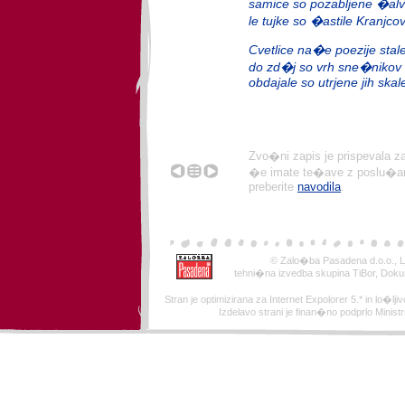
samice so pozabljene �al
le tujke so �astile Kranjc
Cvetlice na�e poezije stal
do zd�j so vrh sne�nikov
obdajale so utrjene jih skal
Zvo�ni zapis je prispevala z
�e imate te�ave z poslu�anj
preberite
navodila
.
© Zalo�ba Pasadena d.o.o., Lj
tehni�na izvedba skupina TiBor, Doku
Stran je optimizirana za Internet Expolorer 5.* in lo�ljivo
Izdelavo strani je finan�no podprlo Minist