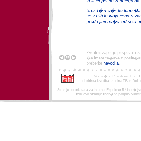
in ki jih pel do zadnjega bo
Brez t� mo�i, ko lune �ark
se v njih le tvoja cena razo
pred njimi no�e led srca b
Zvo�ni zapis je prispevala z
�e imate te�ave z poslu�anj
preberite
navodila
.
© Zalo�ba Pasadena d.o.o., Lj
tehni�na izvedba skupina TiBor, Doku
Stran je optimizirana za Internet Expolorer 5.* in lo�ljivo
Izdelavo strani je finan�no podprlo Minist