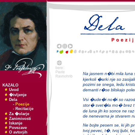
bere:
Pavle
Na jasnem n�bi mila luna s
Ravnohrib
kjerkoli �arki nje so zasijali
pozimi se snega, ledu krista
KAZALO
Uvod
demanti r�se bliskajo polet
�ivljenje
Vsi �ude�i no�i so razode
Dela
-
Poezije
stor� svet�la mo� brez t�
-
Recitacije
de luna jih ko sonce ne raz
Za �olarje
de nenevarna je stvarem na
Zanimivosti
Iskanje
Ne bojte pesem se, ki jih p
Povezave
tvoj pevec, t�, tvoj ljubi, tv
O avtorjih