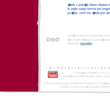
�ele v pok�ji tihem hladne 
ki pelje vanjo temna pot pogr
po�ije, smrt mu �ela pot ob
Zvo�ni zapis je prispevala za
�e imate te�ave z poslu�anjem 
preberite
navodila
.
© Zalo�ba Pasadena d.o.o., Lj
tehni�na izvedba skupina TiBor, Doku
Stran je optimizirana za Internet Expolorer 5.* in lo�ljivo
Izdelavo strani je finan�no podprlo Minist