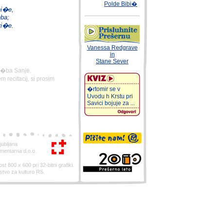
Polde Bibi�
hi�e,
eba;
ri�e.
Vanessa Redgrave
in
Stane Sever
lo�ba Sanje.
recitacij, si prosim
�rtomir se v
Uvodu h Krstu pri
Savici bojuje za ...
ubljana
mentarna d.o.o.
st 800 x 600 pri 32-bitni grafiki.
rstvo za kulturo RS.