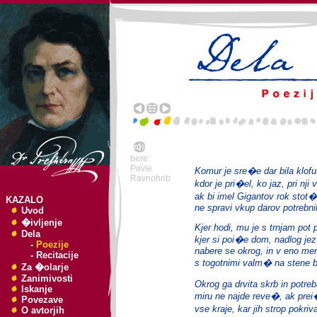
bere:
Pavle
Komur je sre�e dar bila klofu
Ravnohrib
kdor je pri�el, ko jaz, pri nji
ak bi imel Gigantov rok stot�
KAZALO
ne spravi vkup darov potrebni
Uvod
�ivljenje
Kjer hodi, mu je s trnjam pot 
Dela
kjer si poi�e dom, nadlog je
-
Poezije
nabere se okrog, in v eno me
-
Recitacije
s togotnimi valm� na stene b
Za �olarje
Zanimivosti
Okrog ga drvita skrb in potreb
Iskanje
miru ne najde reve�, ak pre
Povezave
vse kraje, kar jih strop pokri
O avtorjih