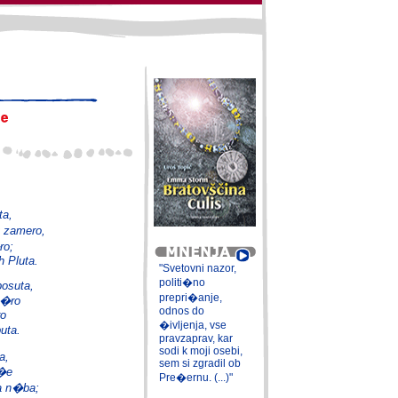
ta,
 v zamero,
ro;
h Pluta.
"Svetovni nazor,
politi�no
posuta,
prepri�anje,
z�ro
odnos do
ro
�ivljenja, vse
uta.
pravzaprav, kar
sodi k moji osebi,
a,
sem si zgradil ob
i�e
Pre�ernu. (...)"
va n�ba;