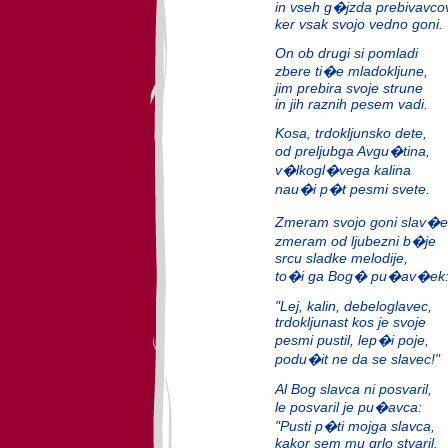
in vseh g�jzda prebivavco
ker vsak svojo vedno goni.
On ob drugi si pomladi
zbere ti�e mladokljune,
jim prebira svoje strune
in jih raznih pesem vadi.
Kosa, trdokljunsko dete,
od preljubga Avgu�tina,
v�lkogl�vega kalina
nau�i p�t pesmi svete.
Zmeram svojo goni slav�e
zmeram od ljubezni b�je
srcu sladke melodije,
to�i ga Bog� pu�av�ek
"Lej, kalin, debeloglavec,
trdokljunast kos je svoje
pesmi pustil, lep�i poje,
podu�it ne da se slavec!"
Al Bog slavca ni posvaril,
le posvaril je pu�avca:
"Pusti p�ti mojga slavca,
kakor sem mu grlo stvaril.