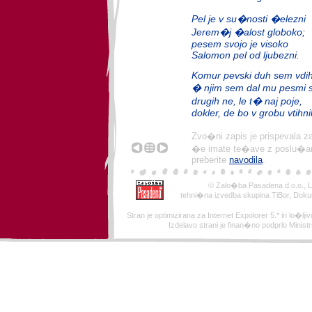
Pel je v su�nosti �elezni
Jerem�j �alost globoko;
pesem svojo je visoko
Salomon pel od ljubezni.
Komur pevski duh sem vdih
� njim sem dal mu pesmi s
drugih ne, le t� naj poje,
dokler, de bo v grobu vtihnil
Zvo�ni zapis je prispevala z
�e imate te�ave z poslu�anj
preberite
navodila
.
© Zalo�ba Pasadena d.o.o., Lj
tehni�na izvedba skupina TiBor, Doku
Stran je optimizirana za Internet Expolorer 5.* in lo�ljivo
Izdelavo strani je finan�no podprlo Minist