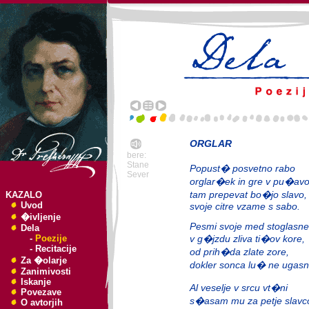
ORGLAR
bere:
Stane
Popust� posvetno rabo
Sever
orglar�ek in gre v pu�avo
tam prepevat bo�jo slavo,
KAZALO
Uvod
svoje citre vzame s sabo.
�ivljenje
Pesmi svoje med stoglasne
Dela
-
Poezije
v g�jzdu zliva ti�ov kore,
-
Recitacije
od prih�da zlate zore,
Za �olarje
dokler sonca lu� ne ugasn
Zanimivosti
Iskanje
Al veselje v srcu vt�ni
Povezave
s�asam mu za petje slavc
O avtorjih